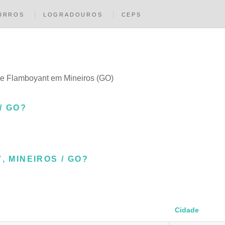
IRROS
LOGRADOUROS
CEPS
que Flamboyant em Mineiros (GO)
/ GO?
, MINEIROS / GO?
Cidade