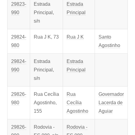
29823-
Estrada
Estrada
990
Principal,
Principal
s/n
29824-
Rua J K, 73
Rua J K
Santo
980
Agostinho
29824-
Estrada
Estrada
990
Principal,
Principal
s/n
29826-
Rua Cecília
Rua
Governador
980
Agostinho,
Cecília
Lacerda de
155
Agostinho
Aguiar
29826-
Rodovia -
Rodovia -