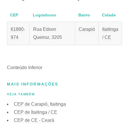
CEP
Logradouro
Bairro
Cidade
61880-
Rua Edson
Carapió
Itaitinga
974
Queiroz, 3205
/ CE
Conteúdo Inferior
MAIS INFORMAÇÕES
VEJA TAMBÉM
CEP de Carapió, Itaitinga
CEP de Itaitinga / CE
CEP de CE - Ceará