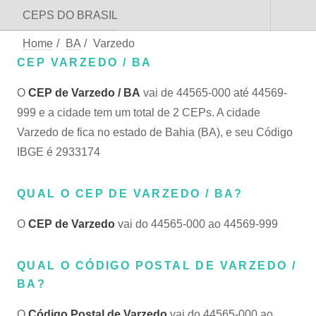
CEPS DO BRASIL
Home
/
BA
/
Varzedo
CEP VARZEDO / BA
O
CEP de Varzedo / BA
vai de 44565-000 até 44569-
999 e a cidade tem um total de 2 CEPs. A cidade
Varzedo de fica no estado de Bahia (BA), e seu Código
IBGE é 2933174
QUAL O CEP DE VARZEDO / BA?
O
CEP de Varzedo
vai do 44565-000 ao 44569-999
QUAL O CÓDIGO POSTAL DE VARZEDO /
BA?
O
Código Postal de Varzedo
vai do 44565-000 ao