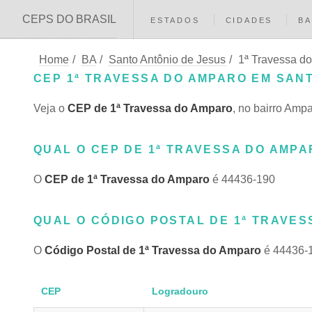
CEPS DO BRASIL
ESTADOS
CIDADES
BA
Home
/
BA
/
Santo Antônio de Jesus
/
1ª Travessa d
CEP 1ª TRAVESSA DO AMPARO EM SANT
Veja o
CEP de 1ª Travessa do Amparo
, no bairro Amp
QUAL O CEP DE 1ª TRAVESSA DO AMPA
O
CEP de 1ª Travessa do Amparo
é 44436-190
QUAL O CÓDIGO POSTAL DE 1ª TRAVES
O
Código Postal de 1ª Travessa do Amparo
é 44436-
CEP
Logradouro