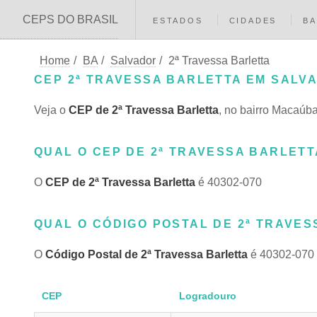
CEPS DO BRASIL
ESTADOS
CIDADES
BA
Home
/
BA
/
Salvador
/
2ª Travessa Barletta
CEP 2ª TRAVESSA BARLETTA EM SALVA
Veja o
CEP de 2ª Travessa Barletta
, no bairro Macaúb
QUAL O CEP DE 2ª TRAVESSA BARLETT
O
CEP de 2ª Travessa Barletta
é 40302-070
QUAL O CÓDIGO POSTAL DE 2ª TRAVES
O
Código Postal de 2ª Travessa Barletta
é 40302-070
CEP
Logradouro