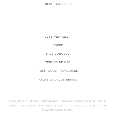
REPORTAR ERRO
INSTITUCIONAL
SOBRE
FALE CONOSCO
TERMOS DE USO
POLÍTICA DE PRIVACIDADE
ATLAS DE DADOS BRASIL
© 2026 CEPS DO BRASIL — INFORMATIVO; CONFIRA SEMPRE A FONTE OFICIAL.
BASE ATUALIZADA EM FEVEREIRO DE 2026. FAZ PARTE DO GRUPO EDITORIAL
ATLAS DE DADOS BRASIL.