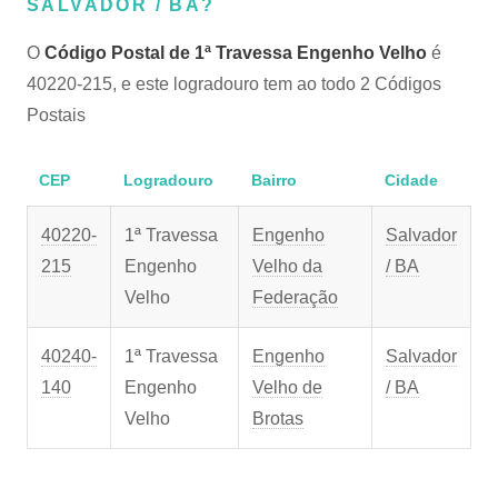
SALVADOR / BA?
O
Código Postal de 1ª Travessa Engenho Velho
é
40220-215, e este logradouro tem ao todo 2 Códigos
Postais
CEP
Logradouro
Bairro
Cidade
40220-
1ª Travessa
Engenho
Salvador
215
Engenho
Velho da
/ BA
Velho
Federação
40240-
1ª Travessa
Engenho
Salvador
140
Engenho
Velho de
/ BA
Velho
Brotas