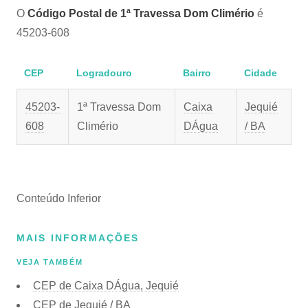
O
Código Postal de 1ª Travessa Dom Climério
é
45203-608
CEP
Logradouro
Bairro
Cidade
45203-
1ª Travessa Dom
Caixa
Jequié
608
Climério
DÁgua
/ BA
Conteúdo Inferior
MAIS INFORMAÇÕES
VEJA TAMBÉM
CEP de Caixa DÁgua, Jequié
CEP de Jequié / BA