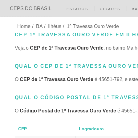
CEPS DO BRASIL
ESTADOS
CIDADES
BA
Home
/
BA
/
Ilhéus
/
1ª Travessa Ouro Verde
CEP 1ª TRAVESSA OURO VERDE EM ILH
Veja o
CEP de 1ª Travessa Ouro Verde
, no bairro Mal
QUAL O CEP DE 1ª TRAVESSA OURO VER
O
CEP de 1ª Travessa Ouro Verde
é 45651-792, e este
QUAL O CÓDIGO POSTAL DE 1ª TRAVES
O
Código Postal de 1ª Travessa Ouro Verde
é 45651-7
CEP
Logradouro