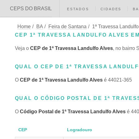
CEPS DO BRASIL
ESTADOS
CIDADES
BA
Home
/
BA
/
Feira de Santana
/
1ª Travessa Landulfo
CEP 1ª TRAVESSA LANDULFO ALVES EM
Veja o
CEP de 1ª Travessa Landulfo Alves
, no bairro
QUAL O CEP DE 1ª TRAVESSA LANDULF
O
CEP de 1ª Travessa Landulfo Alves
é 44021-365
QUAL O CÓDIGO POSTAL DE 1ª TRAVES
O
Código Postal de 1ª Travessa Landulfo Alves
é 440
CEP
Logradouro