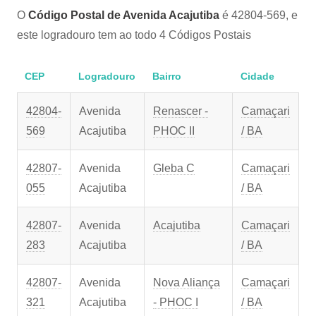
O
Código Postal de Avenida Acajutiba
é 42804-569, e
este logradouro tem ao todo 4 Códigos Postais
CEP
Logradouro
Bairro
Cidade
42804-
Avenida
Renascer -
Camaçari
569
Acajutiba
PHOC II
/ BA
42807-
Avenida
Gleba C
Camaçari
055
Acajutiba
/ BA
42807-
Avenida
Acajutiba
Camaçari
283
Acajutiba
/ BA
42807-
Avenida
Nova Aliança
Camaçari
321
Acajutiba
- PHOC I
/ BA