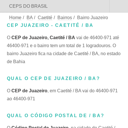
CEPS DO BRASIL
Home
/
BA
/
Caetité
/
Bairros
/
Bairro Juazeiro
CEP JUAZEIRO - CAETITÉ / BA
O
CEP de Juazeiro, Caetité / BA
vai de 46400-971 até
46400-971 e o bairro tem um total de 1 logradouros. O
bairro Juazeiro fica na cidade de Caetité / BA, no estado
de Bahia
QUAL O CEP DE JUAZEIRO / BA?
O
CEP de Juazeiro
, em Caetité / BA vai do 46400-971
ao 46400-971
QUAL O CÓDIGO POSTAL DE / BA?
O
Código Postal de Juazeiro
, na cidade de Caetité /