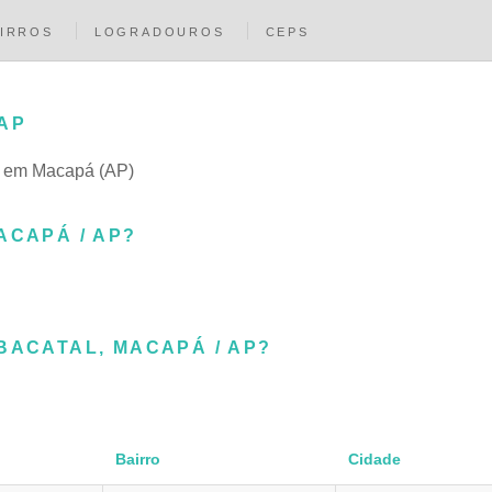
IRROS
LOGRADOUROS
CEPS
AP
vo em Macapá (AP)
ACAPÁ / AP?
BACATAL, MACAPÁ / AP?
Bairro
Cidade