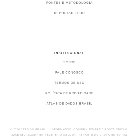
FONTES E METODOLOGIA
REPORTAR ERRO
INSTITUCIONAL
SOBRE
FALE CONOSCO
TERMOS DE USO
POLÍTICA DE PRIVACIDADE
ATLAS DE DADOS BRASIL
© 2026 CEPS DO BRASIL — INFORMATIVO; CONFIRA SEMPRE A FONTE OFICIAL.
BASE ATUALIZADA EM FEVEREIRO DE 2026. FAZ PARTE DO GRUPO EDITORIAL