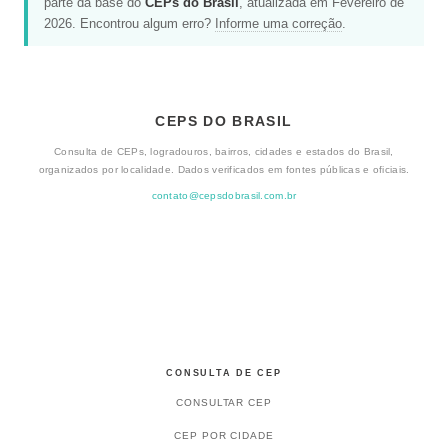
parte da base do
CEPs do Brasil
, atualizada em Fevereiro de
2026. Encontrou algum erro?
Informe uma correção
.
CEPS DO BRASIL
Consulta de CEPs, logradouros, bairros, cidades e estados do Brasil,
organizados por localidade. Dados verificados em fontes públicas e oficiais.
contato@cepsdobrasil.com.br
CONSULTA DE CEP
CONSULTAR CEP
CEP POR CIDADE