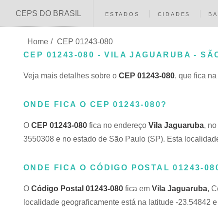
CEPS DO BRASIL
ESTADOS
CIDADES
BA
Home
/
CEP 01243-080
CEP 01243-080 - VILA JAGUARUBA - SÃ
Veja mais detalhes sobre o
CEP 01243-080
, que fica n
ONDE FICA O CEP 01243-080?
O
CEP 01243-080
fica no endereço
Vila Jaguaruba
, n
3550308 e no estado de São Paulo (SP). Esta localidade
ONDE FICA O CÓDIGO POSTAL 01243-08
O
Código Postal 01243-080
fica em
Vila Jaguaruba
, 
localidade geograficamente está na latitude -23.54842 e