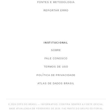
FONTES E METODOLOGIA
REPORTAR ERRO
INSTITUCIONAL
SOBRE
FALE CONOSCO
TERMOS DE USO
POLÍTICA DE PRIVACIDADE
ATLAS DE DADOS BRASIL
© 2026 CEPS DO BRASIL — INFORMATIVO; CONFIRA SEMPRE A FONTE OFICIAL.
BASE ATUALIZADA EM FEVEREIRO DE 2026. FAZ PARTE DO GRUPO EDITORIAL