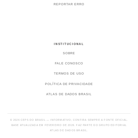
REPORTAR ERRO
INSTITUCIONAL
SOBRE
FALE CONOSCO
TERMOS DE USO
POLÍTICA DE PRIVACIDADE
ATLAS DE DADOS BRASIL
© 2026 CEPS DO BRASIL — INFORMATIVO; CONFIRA SEMPRE A FONTE OFICIAL.
BASE ATUALIZADA EM FEVEREIRO DE 2026. FAZ PARTE DO GRUPO EDITORIAL
ATLAS DE DADOS BRASIL.