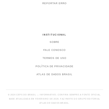
REPORTAR ERRO
INSTITUCIONAL
SOBRE
FALE CONOSCO
TERMOS DE USO
POLÍTICA DE PRIVACIDADE
ATLAS DE DADOS BRASIL
© 2026 CEPS DO BRASIL — INFORMATIVO; CONFIRA SEMPRE A FONTE OFICIAL.
BASE ATUALIZADA EM FEVEREIRO DE 2026. FAZ PARTE DO GRUPO EDITORIAL
ATLAS DE DADOS BRASIL.