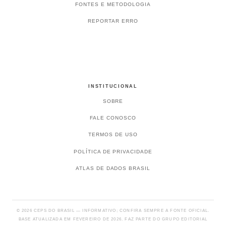
FONTES E METODOLOGIA
REPORTAR ERRO
INSTITUCIONAL
SOBRE
FALE CONOSCO
TERMOS DE USO
POLÍTICA DE PRIVACIDADE
ATLAS DE DADOS BRASIL
© 2026 CEPS DO BRASIL — INFORMATIVO; CONFIRA SEMPRE A FONTE OFICIAL.
BASE ATUALIZADA EM FEVEREIRO DE 2026. FAZ PARTE DO GRUPO EDITORIAL