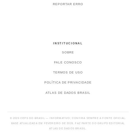
REPORTAR ERRO
INSTITUCIONAL
SOBRE
FALE CONOSCO
TERMOS DE USO
POLÍTICA DE PRIVACIDADE
ATLAS DE DADOS BRASIL
© 2026 CEPS DO BRASIL — INFORMATIVO; CONFIRA SEMPRE A FONTE OFICIAL.
BASE ATUALIZADA EM FEVEREIRO DE 2026. FAZ PARTE DO GRUPO EDITORIAL
ATLAS DE DADOS BRASIL.