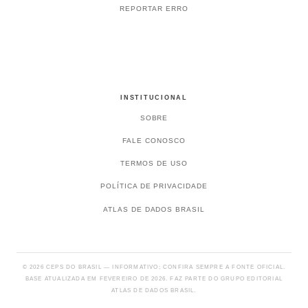
REPORTAR ERRO
INSTITUCIONAL
SOBRE
FALE CONOSCO
TERMOS DE USO
POLÍTICA DE PRIVACIDADE
ATLAS DE DADOS BRASIL
© 2026 CEPS DO BRASIL — INFORMATIVO; CONFIRA SEMPRE A FONTE OFICIAL.
BASE ATUALIZADA EM FEVEREIRO DE 2026. FAZ PARTE DO GRUPO EDITORIAL
ATLAS DE DADOS BRASIL.