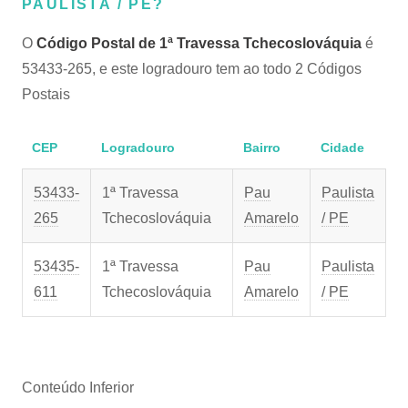
PAULISTA / PE?
O
Código Postal de 1ª Travessa Tchecoslováquia
é
53433-265, e este logradouro tem ao todo 2 Códigos
Postais
CEP
Logradouro
Bairro
Cidade
53433-
1ª Travessa
Pau
Paulista
265
Tchecoslováquia
Amarelo
/ PE
53435-
1ª Travessa
Pau
Paulista
611
Tchecoslováquia
Amarelo
/ PE
Conteúdo Inferior