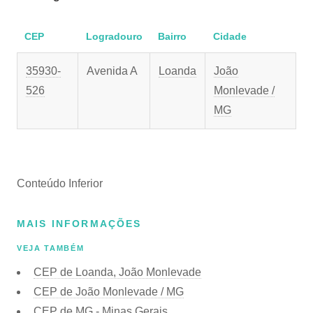
CEP
Logradouro
Bairro
Cidade
35930-
Avenida A
Loanda
João
526
Monlevade /
MG
Conteúdo Inferior
MAIS INFORMAÇÕES
VEJA TAMBÉM
CEP de Loanda, João Monlevade
CEP de João Monlevade / MG
CEP de MG - Minas Gerais