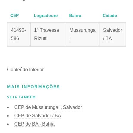
CEP
Logradouro
Bairro
Cidade
41490-
1ª Travessa
Mussurunga
Salvador
586
Rizutti
I
/ BA
Conteúdo Inferior
MAIS INFORMAÇÕES
VEJA TAMBÉM
CEP de Mussurunga I, Salvador
CEP de Salvador / BA
CEP de BA - Bahia